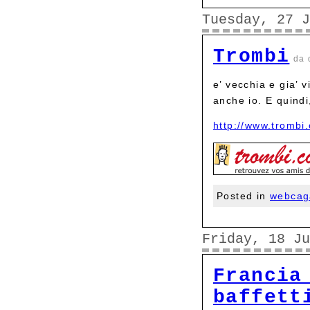
Tuesday, 27 J
Trombi
da 
e’ vecchia e gia’
anche io. E quind
http://www.trombi
Posted in
webcag
Friday, 18 Ju
Francia
baffett