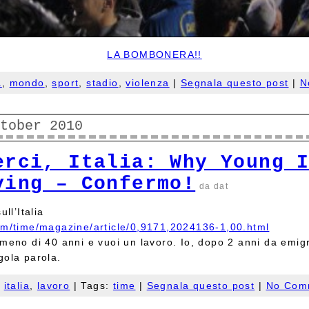
LA BOMBONERA!!
a
,
mondo
,
sport
,
stadio
,
violenza
|
Segnala questo post
|
N
ctober 2010
erci, Italia: Why Young 
ving – Confermo!
da dat
ull’Italia
om/time/magazine/article/0,9171,2024136-1,00.html
meno di 40 anni e vuoi un lavoro. Io, dopo 2 anni da emigr
gola parola.
,
italia
,
lavoro
| Tags:
time
|
Segnala questo post
|
No Com