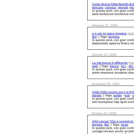
Come diceva Attila-flagello-di-
abruzzo
,
cronaca
,
giornali
,
gio
In questo post, con gran conf
siete berlusconi scemenza nemm
February 21, 2009
e a me nn piace leggiere
(nie
libri
. | Tags:
leggiere
In questo post, con gran conf
dappertutto appena finisco stoc
January 13, 2009
La mia banca è differente
(ni
web
. | Tags:
banca
-
bcc
-
dio
In questo post, con gran conf
prima rimozione scusiamo disse
November 30, 2008
Cjalà l’Udin enchja sot il cil d’I
irlanda
. | Tags:
dublin
-
pub
-
In questo post, con gran conf
iodi murraysbar http sport enc
October 13, 2008
AAA cercasi “Vita e consigli d
leggere
,
libri
. | Tags:
picari
In questo post, con gran conf
consigli cercavo anche accetti