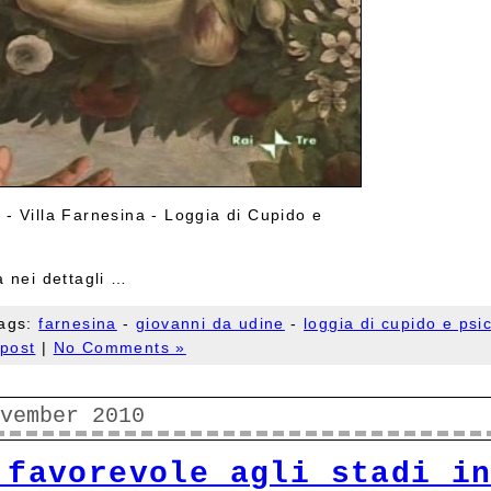
- Villa Farnesina - Loggia di Cupido e
a nei dettagli …
ags:
farnesina
-
giovanni da udine
-
loggia di cupido e psi
post
|
No Comments »
vember 2010
 favorevole agli stadi i