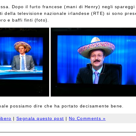
cossa. Dopo il furto francese (mani di Henry) negli spareggi
isti della televisione nazionale irlandese (RTE) si sono pre
o e baffi finti (foto).
 finale possiamo dire che ha portato decisamente bene.
ibero
|
Segnala questo post
|
No Comments »