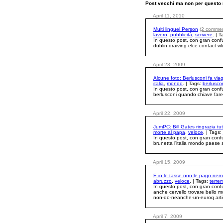
Post vecchi ma non per questo 
April 11, 2010
Multi linguel Person
(2 commen
lavoro
,
pubblicità
,
scrivere
. | 
In questo post, con gran conf
dublin draiving elce contact vi
April 23, 2009
Alcune foto: Berlusconi fa viagg
italia
,
mondo
. | Tags:
berlusco
In questo post, con gran conf
berlusconi quando chiave fare 
April 22, 2009
JumPC: Bill Gates ringrazia tut
morte al papa
,
veloce
. | Tags:
In questo post, con gran conf
brunetta l'italia mondo paese 
April 15, 2009
E io le tasse non le pago nem
abruzzo
,
veloce
. | Tags:
terre
In questo post, con gran conf
anche cervello trovare bello m
non-do-neanche-un-euroq artic
April 7, 2009