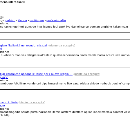
meno interessanti
ti)
Tags:
dublino
-
irlanda
-
multilingua
-
professionalità
usione:
ling tanks foto html gumtree http licence foul spek live daniel france german engliche italian main
iare l’Italianità nel mondo, sticazzi!
(niente da eccepire)
ni
usione:
quotidiani mondiali rallegrarsi all'estero qualsiasi nemmeno tirarsi morale basta ricerca rida nuov
ti gli italiani che pagano le tasse per il nuovo regalo …
(niente da eccepire)
jumpc
usione:
sarebbero felici linux venderceli olpc limitarsi meno fido sara' olidata chiedo netbook perche' com
meno in Italia
(niente da eccepire)
moto
usione:
omenti tragedia serata prima nazionale itemid alettere-direttore option index marsala content view 
le http