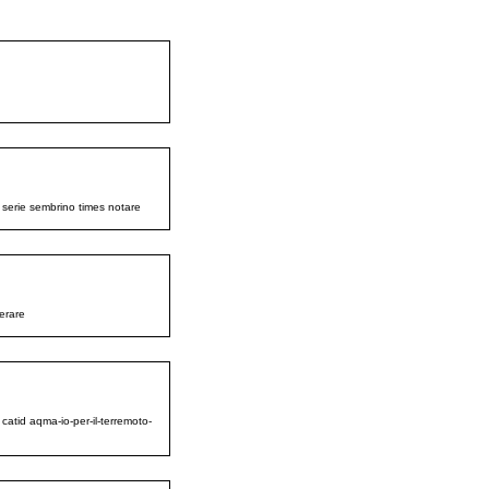
o serie sembrino times notare
perare
catid aqma-io-per-il-terremoto-