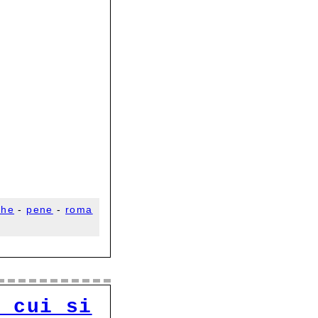
che
-
pene
-
roma
n cui si