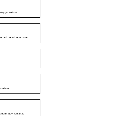
aggia italiani
 orfani poveri letto meno
e taliane
o affannatevi romanzo