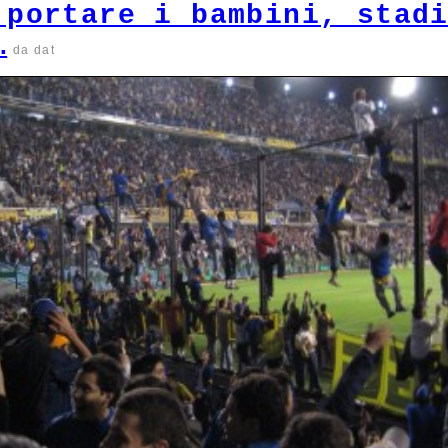
 portare i bambini, stad
…
da dat