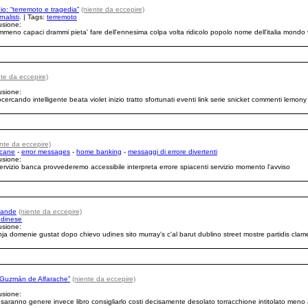
dio: “terremoto e tragedia”
(niente da eccepire)
rnalisti
. | Tags:
terremoto
usione:
eno capaci drammi pieta' fare dell'ennesima colpa volta ridicolo popolo nome dell'italia mondo vi
nte da eccepire)
usione:
ercando intelligente beata violet inizio tratto sfortunati eventi link serie snicket commenti lemony
ente da eccepire)
 cane
-
error messages
-
home banking
-
messaggi di errore divertenti
usione:
rvizio banca provvederemo accessibile interpreta errore spiacenti servizio momento l'avviso
rlande
(niente da eccepire)
udinese
usione:
hja domenie gustat dopo chievo udines sito murray's c'al barut dublino street mostre partidis clam
i Guzmán de Alfarache”
(niente da eccepire)
usione:
 saranno genere invece libro consigliarlo costi decisamente desolato torracchione intitolato men