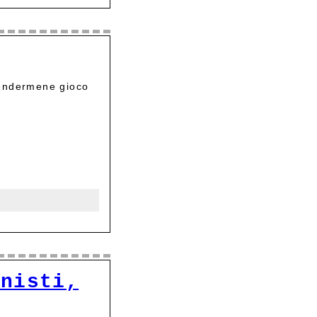
rendermene gioco
onisti,