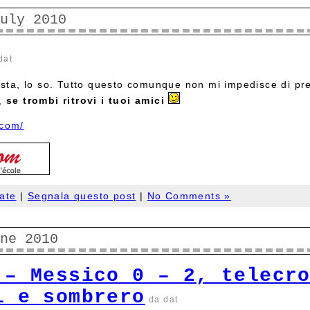
uly 2010
dat
 vista, lo so. Tutto questo comunque non mi impedisce di p
i,
se trombi ritrovi i tuoi amici
.com/
ate
|
Segnala questo post
|
No Comments »
ne 2010
 – Messico 0 – 2, telecr
i e sombrero
da dat