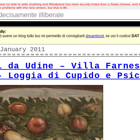
I have no time to write anything and Wordpress has more security holes than a Swiss cheese, and
e problems with this new version, but that is life.
decisamente illiberale
lly:
 avere un blog tutto tuo mi permetto di consigliarti
dreamhost
, se usi il codice
DAT
January 2011
i da Udine – Villa Farne
– Loggia di Cupido e Psi