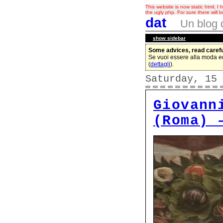
This website is now static html, 
the ugly php. For sure there will b
dat
Un blog 
show
sidebar
Some advices, read carefu
Se vuoi essere alla moda ed
(
dettagli
).
Saturday, 15 
Giovann
(Roma) 