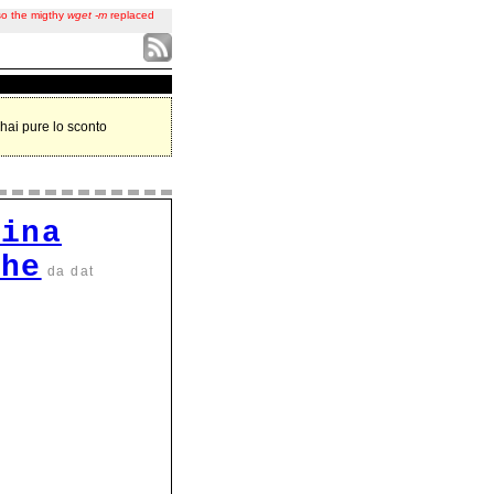
 so the migthy
wget -m
replaced
hai pure lo sconto
sina
che
da dat